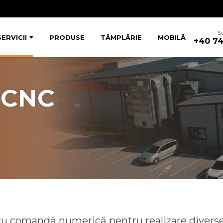
S
SERVICII
PRODUSE
TÂMPLĂRIE
MOBILĂ
+40 74
 CNC
cu comandă numerică pentru realizare diverse 