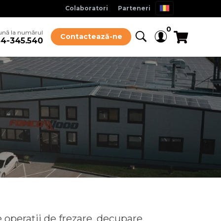
Colaboratori
Parteneri
0
ună la numărul
Contactează-ne
4-345.540
operații de frezare, decupare,