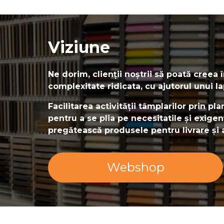
Viziune
Ne dorim, clienții noștrii să poată creea
complexitate ridicata, cu ajutorul unui 
Facilitarea activității tâmplarilor prin p
pentru a se plia pe necesitatile și exige
pregătească produsele pentru livrare și a
Webshop