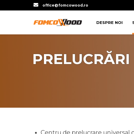
office@fomcowood.ro
DESPRE NOI
PRELUCRĂRI
Centru de prelucrare universal 