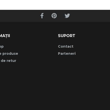
MAȚII
SUPORT
op
Contact
e produse
Parteneri
a de retur