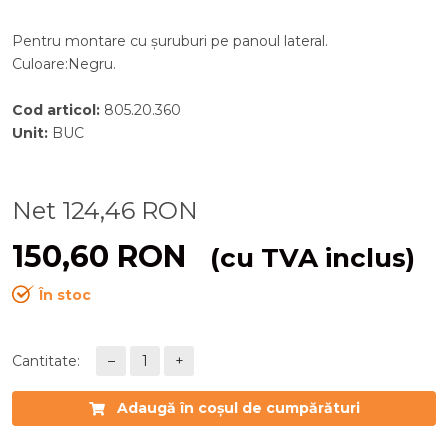
Pentru montare cu şuruburi pe panoul lateral.
Culoare:Negru.
Cod articol
:
805.20.360
Unit
:
BUC
Net
124,46
RON
150,60
RON
(cu TVA inclus)
În stoc
Cantitate:
–
1
+
Adaugă în coșul de cumpărături