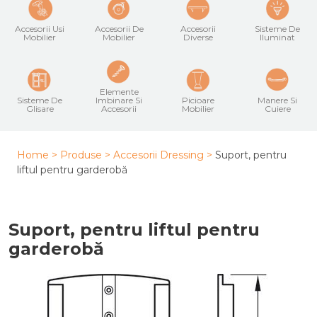
Accesorii Usi
Accesorii De
Accesorii
Sisteme De
Mobilier
Mobilier
Diverse
Iluminat
Elemente
Sisteme De
Imbinare Si
Picioare
Manere Si
Glisare
Accesorii
Mobilier
Cuiere
Home >
Produse >
Accesorii Dressing
>
Suport, pentru
liftul pentru garderobă
Suport, pentru liftul pentru
garderobă