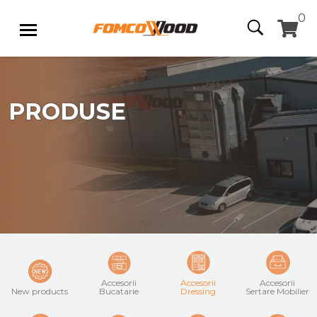
0
PRODUSE
Accesorii
Accesorii
Accesorii
New products
Bucatarie
Dressing
Sertare Mobilier