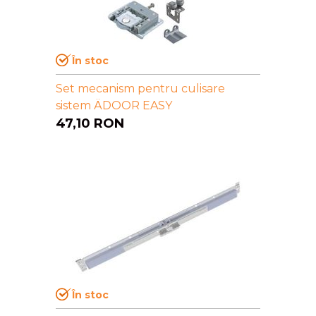
În stoc
Set mecanism pentru culisare
sistem ÄDOOR EASY
47,10
RON
În stoc