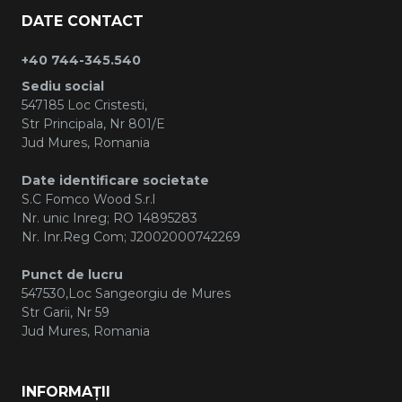
DATE CONTACT
+40 744-345.540
Sediu social
547185 Loc Cristesti,
Str Principala, Nr 801/E
Jud Mures, Romania
Date identificare societate
S.C Fomco Wood S.r.l
Nr. unic Inreg; RO 14895283
Nr. Inr.Reg Com; J2002000742269
Punct de lucru
547530,Loc Sangeorgiu de Mures
Str Garii, Nr 59
Jud Mures, Romania
INFORMAȚII