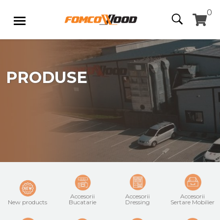
0
PRODUSE
Accesorii
Accesorii
Accesorii
New products
Bucatarie
Dressing
Sertare Mobilier