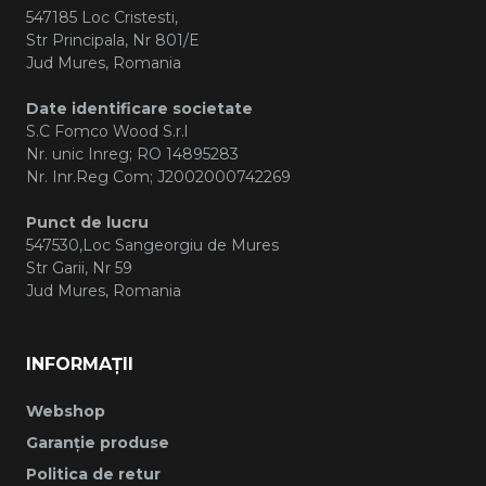
547185 Loc Cristesti,
Str Principala, Nr 801/E
Jud Mures, Romania
Date identificare societate
S.C Fomco Wood S.r.l
Nr. unic Inreg; RO 14895283
Nr. Inr.Reg Com; J2002000742269
Punct de lucru
547530,Loc Sangeorgiu de Mures
Str Garii, Nr 59
Jud Mures, Romania
INFORMAȚII
Webshop
Garanție produse
Politica de retur