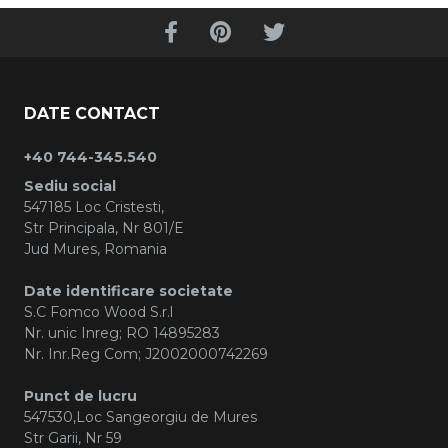
DATE CONTACT
+40 744-345.540
Sediu social
547185 Loc Cristesti,
Str Principala, Nr 801/E
Jud Mures, Romania
Date identificare societate
S.C Fomco Wood S.r.l
Nr. unic Inreg; RO 14895283
Nr. Inr.Reg Com; J2002000742269
Punct de lucru
547530,Loc Sangeorgiu de Mures
Str Garii, Nr 59