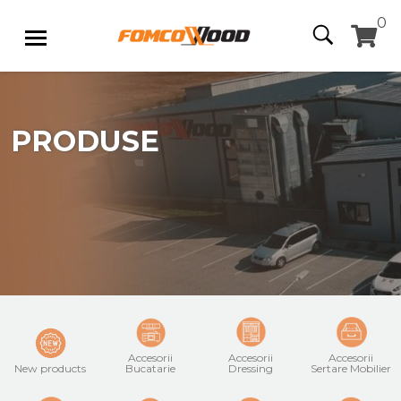
0
PRODUSE
Accesorii
Accesorii
Accesorii
New products
Bucatarie
Dressing
Sertare Mobilier