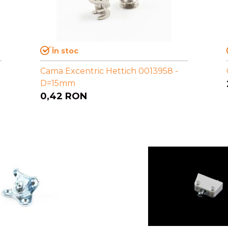
În stoc
Cama Excentric Hettich 0013958 -
D=15mm
0,42
RON