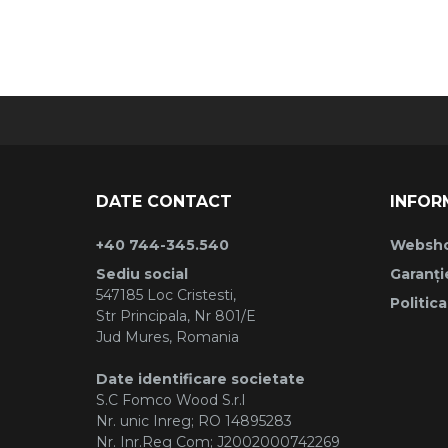
DATE CONTACT
INFOR
+40 744-345.540
Websh
Sediu social
Garanți
547185 Loc Cristesti,
Politic
Str Principala, Nr 801/E
Jud Mures, Romania
Date identificare societate
S.C Fomco Wood S.r.l
Nr. unic Inreg; RO 14895283
Nr. Inr.Reg Com; J2002000742269