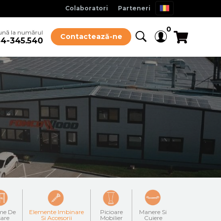
Colaboratori
Parteneri
0
ună la numărul
Contactează-ne
4-345.540
me De
Elemente Imbinare
Picioare
Manere Si
sare
Si Accesorii
Mobilier
Cuiere