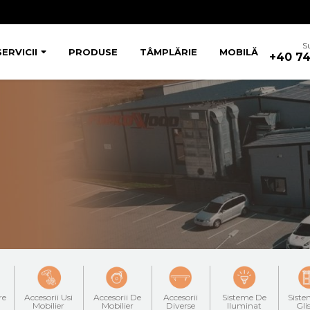
S
SERVICII
PRODUSE
TÂMPLĂRIE
MOBILĂ
+40 74
re
Accesorii Usi
Accesorii De
Accesorii
Sisteme De
Siste
Mobilier
Mobilier
Diverse
Iluminat
Gli