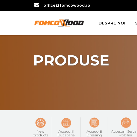
office@fomcowood.ro
DESPRE NOI
PRODUSE
New
Accesorii
Accesorii
Accesorii Serta
products
Bucatarie
Dressing
Mobilier