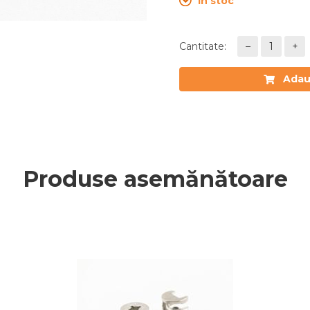
În stoc
Cantitate:
–
1
+
Adaugă
Produse asemănătoare