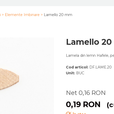
i
>
Elemente Imbinare
>
Lamello 20 mm
Lamello 2
Lamela din lemn Hafele, pe
Cod articol
:
DF.LAME.20
Unit
:
BUC
Net
0,16
RON
0,19
RON
(c