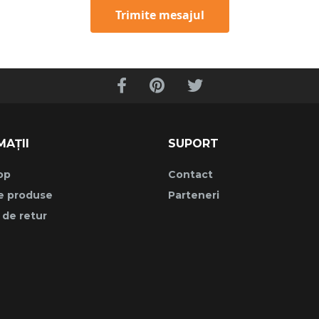
Trimite mesajul
MAȚII
SUPORT
op
Contact
e produse
Parteneri
a de retur