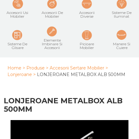
Accesorii Usi
Accesorii De
Accesorii
Sisteme De
Mobilier
Mobilier
Diverse
Iluminat
Elemente
Sisteme De
Imbinare Si
Picioare
Manere Si
Glisare
Accesorii
Mobilier
Cuiere
Home >
Produse >
Accesorii Sertare Mobilier
>
Lonjeroane
>
LONJEROANE METALBOX ALB 500MM
LONJEROANE METALBOX ALB
500MM