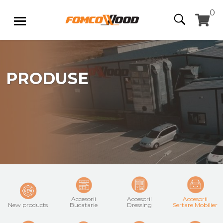
0
PRODUSE
Accesorii
Accesorii
Accesorii
New products
Bucatarie
Dressing
Sertare Mobilier