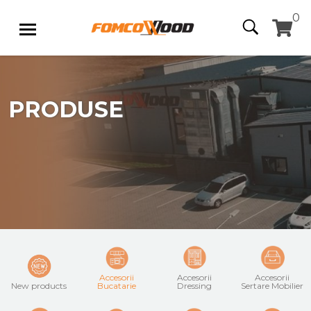
0
PRODUSE
Accesorii
Accesorii
Accesorii
New products
Bucatarie
Dressing
Sertare Mobilier