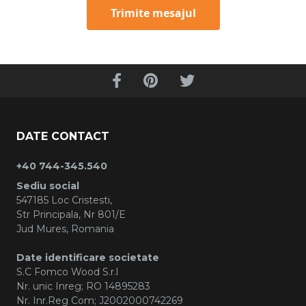
Trimite mesajul
DATE CONTACT
+40 744-345.540
Sediu social
547185 Loc Cristesti,
Str Principala, Nr 801/E
Jud Mures, Romania
Date identificare societate
S.C Fomco Wood S.r.l
Nr. unic Inreg; RO 14895283
Nr. Inr.Reg Com; J2002000742269