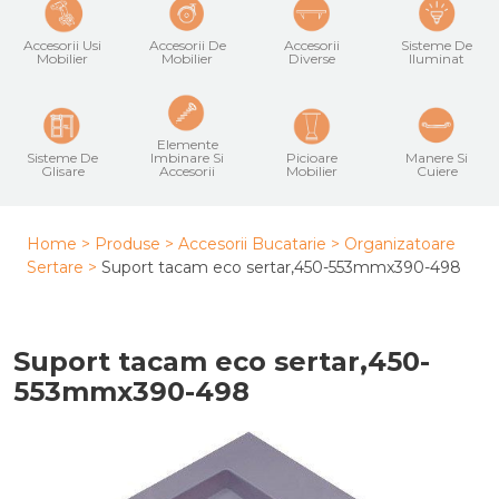
Accesorii Usi
Accesorii De
Accesorii
Sisteme De
Mobilier
Mobilier
Diverse
Iluminat
Elemente
Sisteme De
Imbinare Si
Picioare
Manere Si
Glisare
Accesorii
Mobilier
Cuiere
Home >
Produse >
Accesorii Bucatarie
>
Organizatoare
Sertare
>
Suport tacam eco sertar,450-553mmx390-498
Suport tacam eco sertar,450-
553mmx390-498