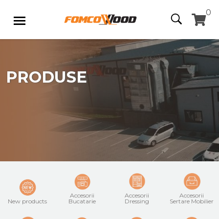
0
PRODUSE
Accesorii
Accesorii
Accesorii
New products
Bucatarie
Dressing
Sertare Mobilier