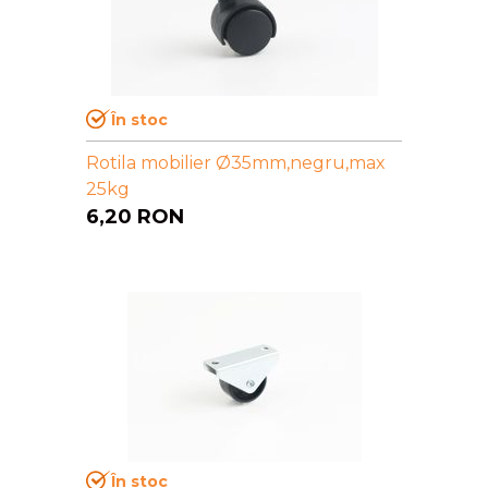
În stoc
Rotila mobilier Ø35mm,negru,max
25kg
6,20
RON
În stoc