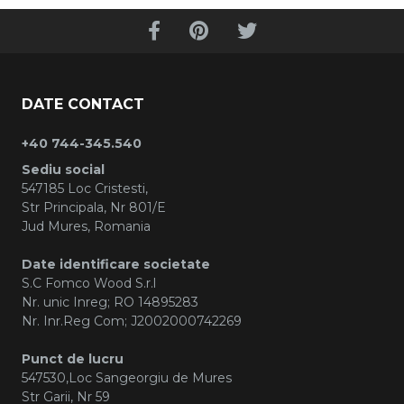
DATE CONTACT
+40 744-345.540
Sediu social
547185 Loc Cristesti,
Str Principala, Nr 801/E
Jud Mures, Romania
Date identificare societate
S.C Fomco Wood S.r.l
Nr. unic Inreg; RO 14895283
Nr. Inr.Reg Com; J2002000742269
Punct de lucru
547530,Loc Sangeorgiu de Mures
Str Garii, Nr 59