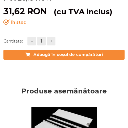
31,62
RON
(cu TVA inclus)
În stoc
Cantitate:
–
1
+
Adaugă în coșul de cumpărături
Produse asemănătoare