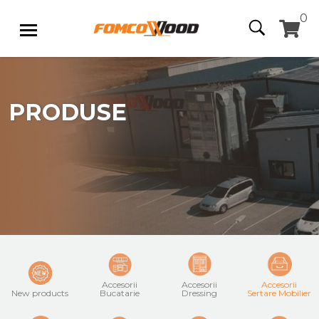
0
PRODUSE
Accesorii
Accesorii
Accesorii
New products
Bucatarie
Dressing
Sertare Mobilier