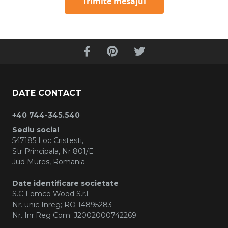
Trimite mesajul
DATE CONTACT
+40 744-345.540
Sediu social
547185 Loc Cristesti,
Str Principala, Nr 801/E
Jud Mures, Romania
Date identificare societate
S.C Fomco Wood S.r.l
Nr. unic Inreg; RO 14895283
Nr. Inr.Reg Com; J2002000742269