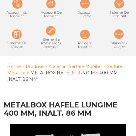
Accesorii Usi
Accesorii De
Accesorii
Sisteme De
Mobilier
Mobilier
Diverse
Iluminat
Elemente
Sisteme De
Imbinare Si
Picioare
Manere Si
Glisare
Accesorii
Mobilier
Cuiere
Home >
Produse >
Accesorii Sertare Mobilier
>
Sertare
Metalice
>
METALBOX HAFELE LUNGIME 400 MM,
INALT. 86 MM
METALBOX HAFELE LUNGIME
400 MM, INALT. 86 MM