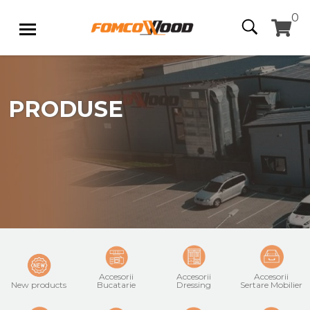
0
PRODUSE
Accesorii
Accesorii
Accesorii
New products
Bucatarie
Dressing
Sertare Mobilier