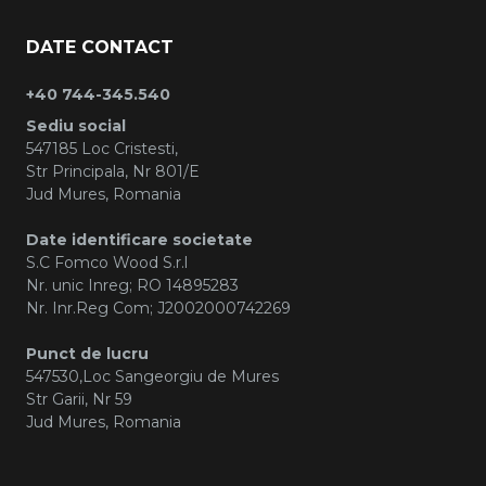
DATE CONTACT
+40 744-345.540
Sediu social
547185 Loc Cristesti,
Str Principala, Nr 801/E
Jud Mures, Romania
Date identificare societate
S.C Fomco Wood S.r.l
Nr. unic Inreg; RO 14895283
Nr. Inr.Reg Com; J2002000742269
Punct de lucru
547530,Loc Sangeorgiu de Mures
Str Garii, Nr 59
Jud Mures, Romania