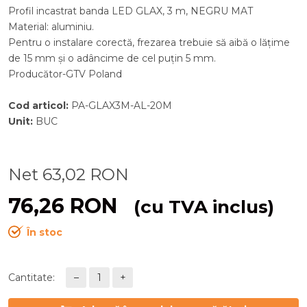
Profil incastrat banda LED GLAX, 3 m, NEGRU MAT
Material: aluminiu.
Pentru o instalare corectă, frezarea trebuie să aibă o lățime
de 15 mm și o adâncime de cel puțin 5 mm.
Producător-GTV Poland
Cod articol
:
PA-GLAX3M-AL-20M
Unit
:
BUC
Net
63,02
RON
76,26
RON
(cu TVA inclus)
În stoc
Cantitate:
–
1
+