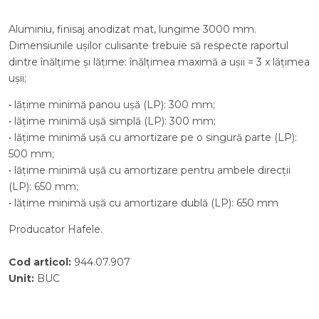
Aluminiu, finisaj anodizat mat, lungime 3000 mm.
Dimensiunile ușilor culisante trebuie să respecte raportul
dintre înălțime și lățime: înălțimea maximă a ușii = 3 x lățimea
ușii;
• lățime minimă panou ușă (LP): 300 mm;
• lățime minimă ușă simplă (LP): 300 mm;
• lățime minimă ușă cu amortizare pe o singură parte (LP):
500 mm;
• lățime minimă ușă cu amortizare pentru ambele direcții
(LP): 650 mm;
• lățime minimă ușă cu amortizare dublă (LP): 650 mm
Producator Hafele.
Cod articol
:
944.07.907
Unit
:
BUC