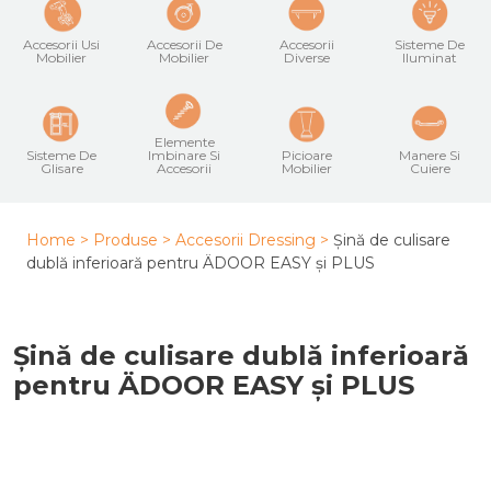
Accesorii Usi
Accesorii De
Accesorii
Sisteme De
Mobilier
Mobilier
Diverse
Iluminat
Elemente
Sisteme De
Imbinare Si
Picioare
Manere Si
Glisare
Accesorii
Mobilier
Cuiere
Home >
Produse >
Accesorii Dressing
>
Șină de culisare
dublă inferioară pentru ÄDOOR EASY și PLUS
Șină de culisare dublă inferioară
pentru ÄDOOR EASY și PLUS