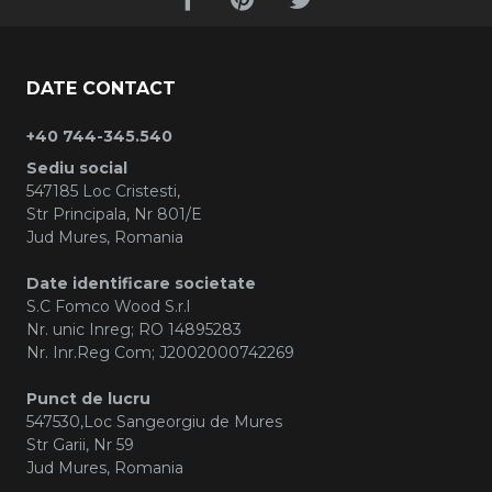
DATE CONTACT
+40 744-345.540
Sediu social
547185 Loc Cristesti,
Str Principala, Nr 801/E
Jud Mures, Romania
Date identificare societate
S.C Fomco Wood S.r.l
Nr. unic Inreg; RO 14895283
Nr. Inr.Reg Com; J2002000742269
Punct de lucru
547530,Loc Sangeorgiu de Mures
Str Garii, Nr 59
Jud Mures, Romania