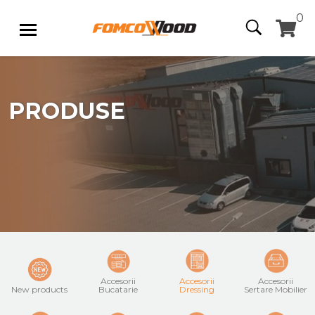
0
PRODUSE
Accesorii
Accesorii
Accesorii
New products
Bucatarie
Dressing
Sertare Mobilier