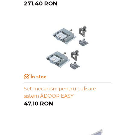
271,40
RON
În stoc
Set mecanism pentru culisare
sistem ÄDOOR EASY
47,10
RON