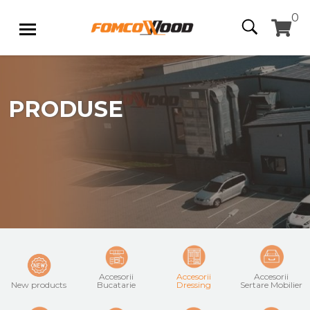
0
PRODUSE
Accesorii
Accesorii
Accesorii
New products
Bucatarie
Dressing
Sertare Mobilier