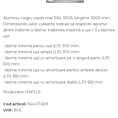
Aluminiu, negru vopsit mat RAL 9005, lungime 3000 mm.
Dimensiunile ușilor culisante trebuie să respecte raportul
dintre înălțime și lățime: înălțimea maximă a ușii = 3 x lățimea
ușii;
• lățime minimă panou ușă (LP): 300 mm;
• lățime minimă ușă simplă (LP): 300 mm;
• lățime minimă ușă cu amortizare pe o singură parte (LP):
500 mm;
• lățime minimă ușă cu amortizare pentru ambele direcții
(LP): 650 mm;
• lățime minimă ușă cu amortizare dublă (LP): 650 mm
Producator HAFELE.
Cod articol
:
944.07.609
Unit
:
BUC