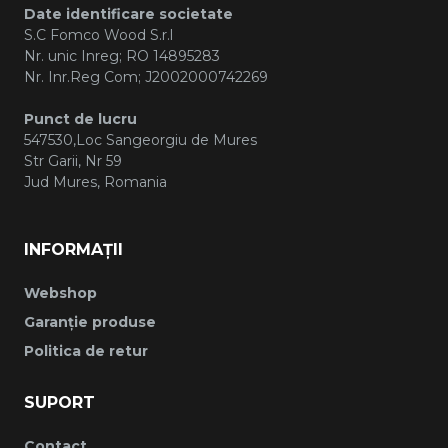
Date identificare societate
S.C Fomco Wood S.r.l
Nr. unic Inreg; RO 14895283
Nr. Inr.Reg Com; J2002000742269
Punct de lucru
547530,Loc Sangeorgiu de Mures
Str Garii, Nr 59
Jud Mures, Romania
INFORMAȚII
Webshop
Garanție produse
Politica de retur
SUPORT
Contact