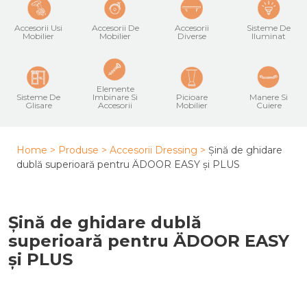
Accesorii Usi
Accesorii De
Accesorii
Sisteme De
Mobilier
Mobilier
Diverse
Iluminat
Elemente
Sisteme De
Imbinare Si
Picioare
Manere Si
Glisare
Accesorii
Mobilier
Cuiere
Home >
Produse >
Accesorii Dressing
>
Șină de ghidare
dublă superioară pentru ÄDOOR EASY și PLUS
Șină de ghidare dublă
superioară pentru ÄDOOR EASY
și PLUS