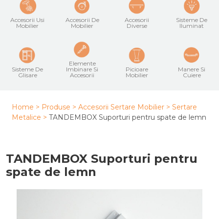
Accesorii Usi
Accesorii De
Accesorii
Sisteme De
Mobilier
Mobilier
Diverse
Iluminat
Elemente
Sisteme De
Imbinare Si
Picioare
Manere Si
Glisare
Accesorii
Mobilier
Cuiere
Home >
Produse >
Accesorii Sertare Mobilier
>
Sertare
Metalice
>
TANDEMBOX Suporturi pentru spate de lemn
TANDEMBOX Suporturi pentru
spate de lemn