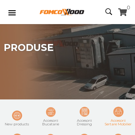
0
PRODUSE
Accesorii
Accesorii
Accesorii
New products
Bucatarie
Dressing
Sertare Mobilier