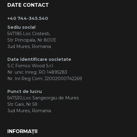
DATE CONTACT
+40 744-345.540
Sediu social
547185 Loc Cristesti,
Str Principala, Nr 801/E
Jud Mures, Romania
Date identificare societate
S.C Fomco Wood S.r.l
Nr. unic Inreg; RO 14895283
Nr. Inr.Reg Com; J2002000742269
Punct de lucru
547530,Loc Sangeorgiu de Mures
Str Garii, Nr 59
Jud Mures, Romania
INFORMAȚII